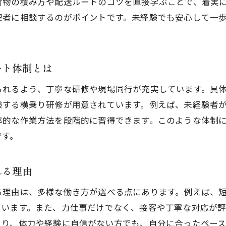
荷物の積み方や配送ルートのコツを直接学ぶことで、着実
初心者でも軽貨物を選ぶメリットと安心感
理者に相談するのがポイントです。未経験でも安心して一
軽貨物業界が女性や学生に開かれている理由
未経験から軽貨物で稼ぐためのコツと工夫
未経験でも軽貨物で収入アップを目指すポイント
ート体制とは
効率よく稼ぐための軽貨物初心者向け工夫集
られるよう、丁寧な研修や現場同行が充実しています。具
軽貨物で安定して稼ぐために必要な心構え
験する横乗り研修が用意されています。例えば、未経験者
女性や学生が軽貨物で月収を上げる実践法
率的な作業方法を段階的に習得できます。このような体制
軽貨物ドライバーが知るべき稼ぎ方のコツ
です。
初心者が軽貨物で収入を伸ばす工夫と注意点
服装や年齢の自由度が高い軽貨物の魅力とは
れる理由
軽貨物は服装や年齢の制限が少ない働き方
る理由は、多様な働き方が選べる点にあります。例えば、
女性や学生も自由なスタイルで働ける軽貨物
ています。また、力仕事だけでなく、接客や丁寧な対応が
軽貨物ドライバーの服装選びのポイントを解説
より、体力や経験に自信がない方でも、自分に合ったペース