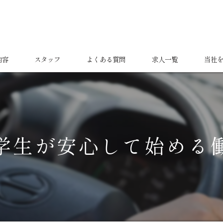
内容
スタッフ
よくある質問
求人一覧
当社
正社員
パート
学生が安心して始める
業務委
女性
ドライ