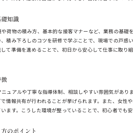
年齢にとらわれず軽貨物で活躍できる理由
気軽に始められる軽貨物の自由な職場環境
基礎知識
初心者女性学生が軽貨物で感じる自由度の高さ
握や荷物の積み方、基本的な接客マナーなど、業務の基礎
学業と両立しやすい軽貨物ドライバーの実態
り、積み下ろしのコツを研修で学ぶことで、現場での戸惑
軽貨物は学業との両立がしやすい働き方
識して準備を進めることで、初日から安心して仕事に取り
学生でも無理なく続けられる軽貨物の特徴
授業や試験と両立できる軽貨物のシフト例
軽貨物ドライバーで学業も仕事も充実させる方法
特徴
お問い合わせはこちら
お問い合わせはこちら
女性学生が実感する軽貨物の柔軟な働き方
マニュアルや丁寧な指導体制、相談しやすい雰囲気があり
初心者でも安心して学業と両立できる軽貨物
グで情報共有が行われることが挙げられます。また、女性や
女性や学生でも続けやすい軽貨物の働き方
ています。こうした環境が整っていることで、初心者でも安
軽貨物は女性や学生でも無理なく続けやすい仕事
初心者が軽貨物で長く働ける秘訣を紹介
き方のポイント