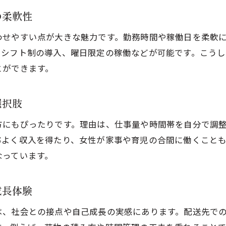
の柔軟性
女性学生が安心して軽貨物を始めるための流れ
未経験から軽貨物に挑戦する際の心構え
わせやすい点が大きな魅力です。勤務時間や稼働日を柔軟
軽貨物ドライバーの仕事を始める具体的ステップ
やシフト制の導入、曜日限定の稼働などが可能です。こうし
とができます。
安心して踏み出す軽貨物の第一歩のポイント
軽貨物での新しい働き方を自信に変える方法
選択肢
方にもぴったりです。理由は、仕事量や時間帯を自分で調
率よく収入を得たり、女性が家事や育児の合間に働くこと
なっています。
成長体験
は、社会との接点や自己成長の実感にあります。配送先で