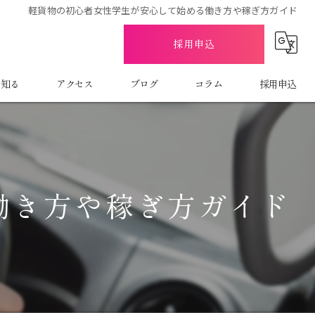
軽貨物の初心者女性学生が安心して始める働き方や稼ぎ方ガイド
採用申込
を知る
アクセス
ブログ
コラム
採用申込
働き方や稼ぎ方ガイド
託
バー