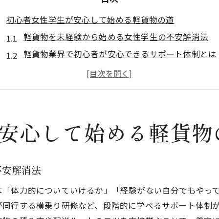
初心者女性学生が安心して始める軽貨物の道
軽貨物を未経験から始める女性学生の不安解消法
軽貨物業界で初心者が安心できるサポート体制とは
女性や学生でも軽貨物を気軽に始められる理由
初めての軽貨物で安心して働くための基礎知識
軽貨物初心者が働きやすい職場環境の特徴
軽貨物で学生や女性が自信を持てる働き方のポイン
安心して始める軽貨物
軽貨物の働き方に女性や学生が注目する理由
軽貨物が女性や学生に人気の働き方である背景
不安解消法
ライフスタイルに合わせられる軽貨物の柔軟性
は「体力的についていけるか」「経験がない自分でもやっ
軽貨物は副業や短時間勤務にも最適な選択肢
が同行する横乗り研修など、段階的に学べるサポート体制
女性学生が軽貨物で感じるやりがいと成長体験