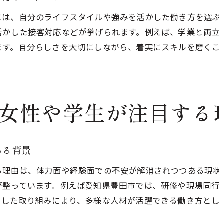
ライフイベントに合わせやすい軽貨物の魅力
には、自分のライフスタイルや強みを活かした働き方を選
女性や学生が軽貨物を続けやすい理由と体験談
活かした接客対応などが挙げられます。例えば、学業と両
ます。自分らしさを大切にしながら、着実にスキルを磨く
軽貨物ドライバーとしての継続のコツとサポート
未経験者でも軽貨物で安定して働く方法
軽貨物の仕事を見つけるための具体的な方法
軽貨物の求人を効果的に探すポイントとは
女性や学生が注目する
初心者女性学生が軽貨物の仕事を得るコツ
安心して応募できる軽貨物の求人の選び方
軽貨物の仕事探しで注意したいポイント
ある背景
女性や学生も応募しやすい軽貨物の探し方
る理由は、体力面や経験面での不安が解消されつつある現
未経験でも安心な軽貨物求人の見極め方
が整っています。例えば愛知県豊田市では、研修や現場同
うした取り組みにより、多様な人材が活躍できる働き方とし
安心して始める軽貨物ドライバーの第一歩
初心者が軽貨物を始める前に準備すべきこと