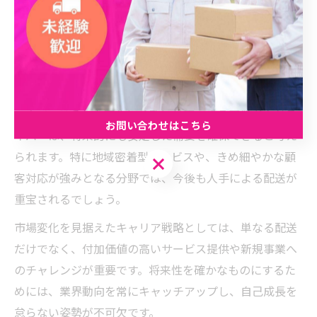
軽貨物市場は、EC市場の伸長や消費者ニーズの変化、さ
らには法規制やテクノロジーの進化によって大きく変動
しています。市場規模は拡大していますが、今後はAIや
自動運転、EV車両の普及などが業界構造を変える可能性
があります。
一方で、こうした変化に柔軟に対応できる事業者やドラ
お問い合わせはこちら
イバーは、将来的にも安定した需要を確保できると考え
られます。特に地域密着型サービスや、きめ細やかな顧
お問い合わせはこちら
客対応が強みとなる分野では、今後も人手による配送が
重宝されるでしょう。
市場変化を見据えたキャリア戦略としては、単なる配送
だけでなく、付加価値の高いサービス提供や新規事業へ
のチャレンジが重要です。将来性を確かなものにするた
めには、業界動向を常にキャッチアップし、自己成長を
怠らない姿勢が不可欠です。