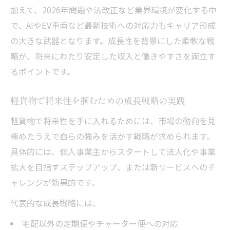
加えて、2026年問題や法改正など業界環境が変化する中
軽貨物ドライバーの手取りを増やす具体策
で、AIやEV車両など最新技術への対応力もキャリア形成
軽貨物で生活できない現実と対策を解説
の大きな武器となります。成長性を背景にした柔軟な戦
軽貨物業界で収入を確保するためのポイン
略が、将来にわたり安定した収入と働きやすさを両立す
ト
るポイントです。
成長市場で活躍できる軽貨物の秘訣
成長市場で軽貨物が生き残るための秘訣
軽貨物で将来性を掴むための成長戦略の実践
軽貨物業界でプロになるためのポイント
軽貨物で将来性を手に入れるためには、市場の動向を見
軽貨物の成長性を活かすスキルと工夫
極めたうえで自らの強みを活かす戦略が求められます。
具体的には、個人事業主からスタートして法人化や事業
軽貨物ドライバーが勝ち組になるための条
拡大を目指すステップアップ、または新サービスへのチ
件
ャレンジが効果的です。
軽貨物でやってはいけない失敗を回避する
方法
代表的な成長戦略には、
変化に強い軽貨物ビジネスの実態とは
宅配以外の定期便やチャーター便への対応