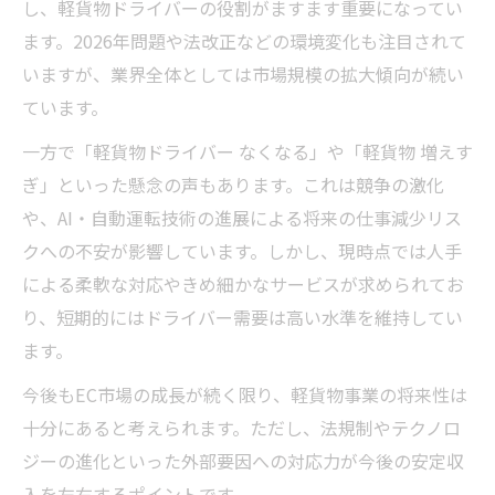
し、軽貨物ドライバーの役割がますます重要になってい
ます。2026年問題や法改正などの環境変化も注目されて
いますが、業界全体としては市場規模の拡大傾向が続い
ています。
一方で「軽貨物ドライバー なくなる」や「軽貨物 増えす
ぎ」といった懸念の声もあります。これは競争の激化
や、AI・自動運転技術の進展による将来の仕事減少リス
クへの不安が影響しています。しかし、現時点では人手
による柔軟な対応やきめ細かなサービスが求められてお
り、短期的にはドライバー需要は高い水準を維持してい
ます。
今後もEC市場の成長が続く限り、軽貨物事業の将来性は
十分にあると考えられます。ただし、法規制やテクノロ
ジーの進化といった外部要因への対応力が今後の安定収
入を左右するポイントです。