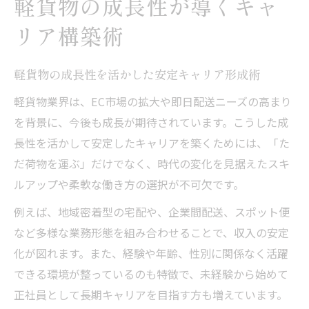
軽貨物の成長性が導くキャ
軽貨物業界で求められるプロのスキルと将
来性
リア構築術
軽貨物の市場規模拡大とキャリアアップの
秘訣
軽貨物の成長性を活かした安定キャリア形成術
将来性に注目が集まる軽貨物の今
軽貨物業界は、EC市場の拡大や即日配送ニーズの高まり
軽貨物の将来性と現状を徹底分析
を背景に、今後も成長が期待されています。こうした成
長性を活かして安定したキャリアを築くためには、「た
軽貨物ドライバーの手取りと将来展望を考
だ荷物を運ぶ」だけでなく、時代の変化を見据えたスキ
察
ルアップや柔軟な働き方の選択が不可欠です。
軽貨物業界が注目される理由とその裏側
軽貨物の成長性が生む新たな可能性とは
例えば、地域密着型の宅配や、企業間配送、スポット便
など多様な業務形態を組み合わせることで、収入の安定
軽貨物市場の変化が与える将来性への影響
化が図れます。また、経験や年齢、性別に関係なく活躍
安定収入が叶う軽貨物の戦略とは
できる環境が整っているのも特徴で、未経験から始めて
軽貨物で安定収入を得るための実践的戦略
正社員として長期キャリアを目指す方も増えています。
軽貨物の成長性が収入安定に繋がる理由