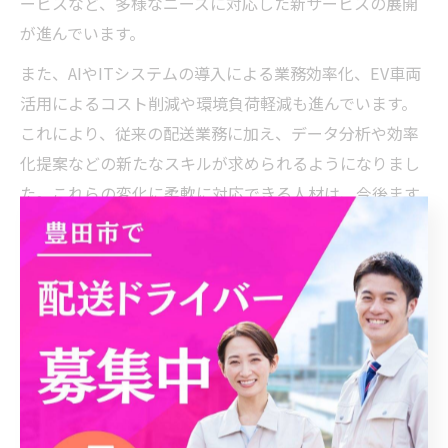
ービスなど、多様なニーズに対応した新サービスの展開
が進んでいます。
また、AIやITシステムの導入による業務効率化、EV車両
活用によるコスト削減や環境負荷軽減も進んでいます。
これにより、従来の配送業務に加え、データ分析や効率
化提案などの新たなスキルが求められるようになりまし
た。これらの変化に柔軟に対応できる人材は、今後ます
ます評価されるでしょう。
このような変化を活かし、単価アップや独立開業、事業
拡大を目指すことも現実的な選択肢となっています。市
場の成長性を武器に、安定収入と将来性を両立するため
には、積極的な情報収集と自己研鑽が不可欠です。
軽貨物市場の変化が与える将来性への影響