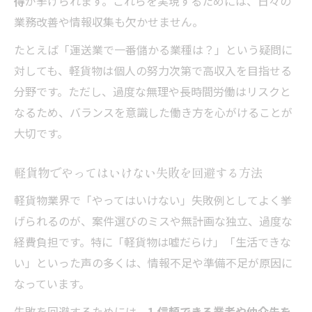
得
が挙げられます。これらを実現するためには、日々の
業務改善や情報収集も欠かせません。
たとえば「運送業で一番儲かる業種は？」という疑問に
対しても、軽貨物は個人の努力次第で高収入を目指せる
分野です。ただし、過度な無理や長時間労働はリスクと
なるため、バランスを意識した働き方を心がけることが
大切です。
軽貨物でやってはいけない失敗を回避する方法
軽貨物業界で「やってはいけない」失敗例としてよく挙
げられるのが、案件選びのミスや無計画な独立、過度な
経費負担です。特に「軽貨物は嘘だらけ」「生活できな
い」といった声の多くは、情報不足や準備不足が原因に
なっています。
失敗を回避するためには、
1.信頼できる業者や仲介先を