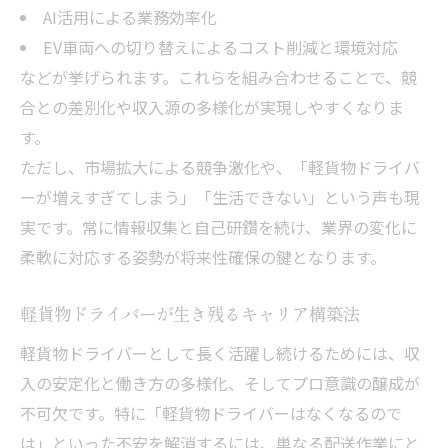
軽貨物が変化に強い理由とビジネスモデル
AI活用による業務効率化
軽貨物ビジネスで生き残るための適応力
EV車両への切り替えによるコスト削減と環境対応
などが挙げられます。これらを組み合わせることで、競
軽貨物業界の変化と今後の展望を解説
合との差別化や収入源の多様化が実現しやすくなりま
軽貨物の嘘だらけ情報に惑わされない選び
す。
方
ただし、市場拡大による競争激化や、「軽貨物ドライバ
軽貨物の将来性を支える事業戦略とは
ーが増えすぎてしまう」「生活できない」という声も現
プロが語る軽貨物で勝ち組になる方法
実です。常に情報収集と自己研鑽を続け、業界の変化に
軽貨物で勝ち組になるための実践ノウハウ
柔軟に対応する姿勢が将来性確保の鍵となります。
軽貨物ドライバーの勝ち組事例に学ぶ戦略
軽貨物経営で儲かる人の共通点を徹底解説
軽貨物ドライバーが生き残るキャリア構築法
軽貨物事業で辞める人と続ける人の違い
軽貨物ドライバーとして長く活躍し続けるためには、収
軽貨物のやってはいけない落とし穴を回避
入の安定化と働き方の多様化、そしてプロ意識の醸成が
不可欠です。特に「軽貨物ドライバーはなくなるので
は」といった不安を解消するには、単なる配送作業にと