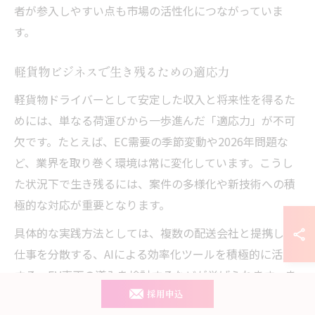
者が参入しやすい点も市場の活性化につながっていま
す。
軽貨物ビジネスで生き残るための適応力
軽貨物ドライバーとして安定した収入と将来性を得るた
めには、単なる荷運びから一歩進んだ「適応力」が不可
欠です。たとえば、EC需要の季節変動や2026年問題な
ど、業界を取り巻く環境は常に変化しています。こうし
た状況下で生き残るには、案件の多様化や新技術への積
極的な対応が重要となります。
具体的な実践方法としては、複数の配送会社と提携して
仕事を分散する、AIによる効率化ツールを積極的に活用
する、EV車両の導入を検討するなどが挙げられます。ま
た、急な案件増減にも柔軟に対応できるスケジュール管
採用申込