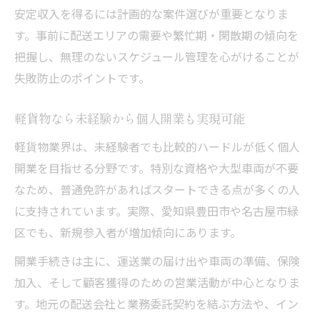
安定収入を得るには計画的な案件選びが重要となりま
は
す。事前に配送エリアの需要や繁忙期・閑散期の傾向を
軽貨物ドライバーの年収を伸ばす実践的対
把握し、無理のないスケジュール管理を心がけることが
策
失敗防止のポイントです。
軽貨物で安定収入を確立する業務委託の活
用
軽貨物なら未経験から個人開業も実現可能
軽貨物事業で稼ぐ人が実践する工夫と努力
軽貨物業界は、未経験者でも比較的ハードルが低く個人
個人開業が可能な軽貨物事業の始め方を解説
開業を目指せる分野です。特別な資格や大型車両が不要
軽貨物事業スタートに必要な手続きと準備
なため、普通免許があればスタートできる点が多くの人
軽貨物で個人開業するための流れとポイン
に支持されています。実際、愛知県豊田市や名古屋市緑
ト
区でも、新規参入者が増加傾向にあります。
軽貨物運送の開業届提出と届出書類の注意
開業手続きは主に、運送業の届け出や車両の準備、保険
点
加入、そして顧客獲得のための営業活動が中心となりま
軽貨物車両選びが事業成功のカギとなる理
す。地元の配送会社と業務委託契約を結ぶ方法や、イン
由