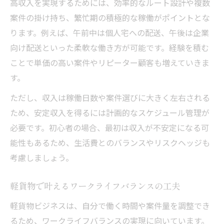
高収入を実現するためには、効率的なルート設計や複数
軽貨物配送が地域社会にもたらす価値とは
案件の掛け持ち、繁忙期の積極的な稼働がポイントとな
軽貨物で持続可能なビジネスを築く秘訣
ります。例えば、午前中は個人宅への配送、午後は企業
軽貨物と地域ネットワーク構築の重要性
向け配送といった柔軟な働き方が可能です。経験を積む
軽貨物展開を長期安定させる信頼関係の作
ことで単価の高い案件やリピーター顧客も増えていきま
り方
す。
ただし、収入は稼働日数や案件選びに大きく左右される
ため、安定収入を得るには計画的なスケジュール管理が
必要です。初心者の場合、最初は収入が不安定になる可
能性もあるため、生活費とのバランスやリスクヘッジも
考慮しましょう。
軽貨物で叶えるワークライフバランスの工夫
軽貨物ビジネスは、自分で働く時間や案件量を調整でき
るため、ワークライフバランスの実現に向いています。