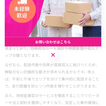
業界の戦略に注目
軽貨物で高収入を得るための戦略的思考法
軽貨物ビジネスで高収入を目指すには、まず地域ごとの
需要と供給バランスを的確に見極めることが重要です。
愛知県豊田市や名古屋市緑区は、個人宅への配送需要が
お問い合わせはこちら
高まっており、効率的なルート設計や時間管理が収入ア
お問い合わせはこちら
ップの鍵となります。
なぜなら、配送件数や効率が直接収入に結びつくため、
無駄のない計画的な動きが求められるからです。例え
ば、午前と午後でエリアを分けて集中的に配送すること
で、走行距離を抑えつつ件数を増やすことができます。
また、地域密着型のサービスを徹底することでリピータ
ーや法人契約を獲得しやすくなり、安定した案件確保に