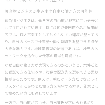
愛知県豊田市や名古屋市緑区で始める軽貨物運
軽貨物ビジネスが生み出す自由な働き方の可能性
送
軽貨物運送を始める際の地域特化型ポイン
軽貨物ビジネスは、働き方の自由度が非常に高い分野と
ト
して注目されています。特に愛知県豊田市や名古屋市緑
区では、個人事業主として独立しやすい環境が整ってお
軽貨物ビジネスに最適なエリア選びと注意
り、自分のペースで仕事量や働く時間を調整できる点が
点
大きな魅力です。地域密着型の配送であれば、地元のネ
地域密着型軽貨物事業で成功するための心
ットワークを活かした仕事の獲得も可能です。
得
軽貨物の需要が高いエリアでの働き方とは
なぜ自由な働き方が実現できるのかというと、案件ごと
に受託できる仕組みや、複数の配送先を選択できる柔軟
軽貨物運送の開業時に大切な地域リサーチ
性があるためです。例えば、朝だけ・夕方だけなどライ
法
フスタイルにあわせた働き方を希望する方や、副業とし
高収入を目指すなら軽貨物業界の戦略に注目
て始めたい方にも適しています。
軽貨物で高収入を得るための戦略的思考法
一方で、自由度が高い分、自己管理が求められる点や、
軽貨物業界で収入アップを実現するコツと