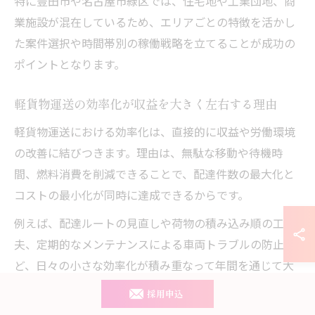
特に豊田市や名古屋市緑区では、住宅地や工業団地、商
業施設が混在しているため、エリアごとの特徴を活かし
た案件選択や時間帯別の稼働戦略を立てることが成功の
ポイントとなります。
軽貨物運送の効率化が収益を大きく左右する理由
軽貨物運送における効率化は、直接的に収益や労働環境
の改善に結びつきます。理由は、無駄な移動や待機時
間、燃料消費を削減できることで、配達件数の最大化と
コストの最小化が同時に達成できるからです。
例えば、配達ルートの見直しや荷物の積み込み順の工
夫、定期的なメンテナンスによる車両トラブルの防止な
ど、日々の小さな効率化が積み重なって年間を通じて大
きな利益差となります。また、効率化により心身の負担
採用申込
も軽減され、長期的な働きやすさや事業の安定化にもつ