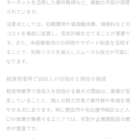
ターネットを活用した案件取得など、複数の手段が用意
軽貨物ビジネス開業時の資金計画とリスク
されています。
管理
注意点としては、初期費用や車両維持費、保険料などの
効率的な配送ルート構築で収入アップを実現
コストを事前に試算し、収支計画を立てることが重要で
軽貨物で効率的なルート設計の基本と工夫
す。また、未経験者向けの研修やサポート制度を活用す
軽貨物配送で時短と収入アップを両立する
ることで、失敗リスクを減らしスムーズな独立が可能に
方法
なります。
軽貨物運送の効率化が収益を大きく左右す
軽貨物業界で高収入が目指せる理由を解説
る理由
軽貨物ドライバーのためのルート最適化術
軽貨物業界で高収入を目指せる最大の理由は、需要が安
定していることと、個人の努力次第で案件数や単価を増
軽貨物業務で事故ゼロと高収入を実現する
やせる点にあります。特に豊田市や名古屋市緑区など人
秘訣
口や産業が集積するエリアでは、宅配や企業間配送の案
地域に密着した軽貨物展開で長期安定を目指す
件が豊富です。
軽貨物事業で地域に根ざす強みと安定性