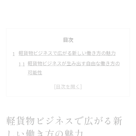
目次
軽貨物ビジネスで広がる新しい働き方の魅力
軽貨物ビジネスが生み出す自由な働き方の
可能性
軽貨物なら未経験から個人開業も実現可能
軽貨物業界で高収入が目指せる理由を解説
軽貨物で叶えるワークライフバランスの工
夫
軽貨物ビジネスで広がる新
軽貨物ドライバーとして独立する魅力と現
しい働き方の魅力
実